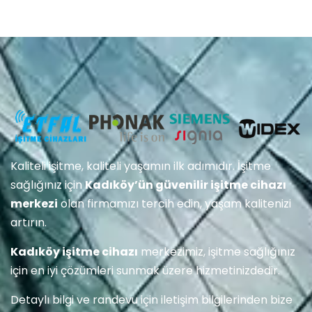
Kaliteli işitme, kaliteli yaşamın ilk adımıdır. İşitme
sağlığınız için
Kadıköy’ün güvenilir işitme cihazı
merkezi
olan firmamızı tercih edin, yaşam kalitenizi
artırın.
Kadıköy işitme cihazı
merkezimiz, işitme sağlığınız
için en iyi çözümleri sunmak üzere hizmetinizdedir.
Detaylı bilgi ve randevu için iletişim bilgilerinden bize