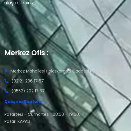
ulaşabilirsiniz:
Merkez Ofis :
Merkez Mahallesi Halaskargazi Caddesi No:149/1
(0212) 296 17 57
(0552) 202 17 57
Çalışma Saateleri:
Pazartesi – Cumartesi : 08:00 – 19:00,
Pazar: KAPALI