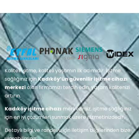
Kaliteli işitme, kaliteli yaşamın ilk adımıdır. İşitme
sağlığınız için
Kadıköy’ün güvenilir işitme cihazı
merkezi
olan firmamızı tercih edin, yaşam kalitenizi
artırın.
Kadıköy işitme cihazı
merkezimiz, işitme sağlığınız
için en iyi çözümleri sunmak üzere hizmetinizdedir.
Detaylı bilgi ve randevu için iletişim bilgilerinden bize
ulaşabilirsiniz: