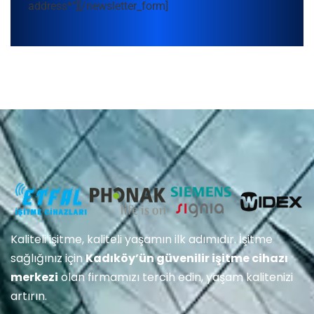
address*"][/newsletter_form]
Kaliteli işitme, kaliteli yaşamın ilk adımıdır. İşitme
sağlığınız için
Kadıköy’ün güvenilir işitme cihazı
merkezi
olan firmamızı tercih edin, yaşam kalitenizi
artırın.