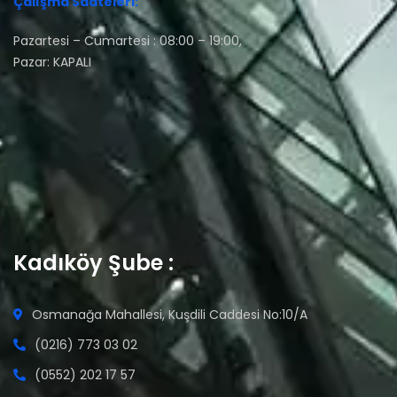
Çalışma Saateleri:
Pazartesi – Cumartesi : 08:00 – 19:00,
Pazar: KAPALI
Kadıköy Şube :
Osmanağa Mahallesi, Kuşdili Caddesi No:10/A
(0216) 773 03 02
(0552) 202 17 57