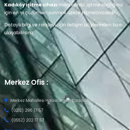
Kadıköy işitme cihazı
merkezimiz, işitme sağlığınız
için en iyi çözümleri sunmak üzere hizmetinizdedir.
Detaylı bilgi ve randevu için iletişim bilgilerinden bize
ulaşabilirsiniz:
Merkez Ofis :
Merkez Mahallesi Halaskargazi Caddesi No:149/1
(0212) 296 17 57
(0552) 202 17 57