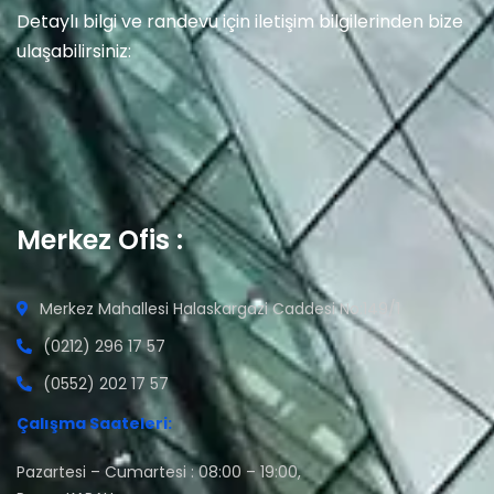
Detaylı bilgi ve randevu için iletişim bilgilerinden bize
ulaşabilirsiniz:
Merkez Ofis :
Merkez Mahallesi Halaskargazi Caddesi No:149/1
(0212) 296 17 57
(0552) 202 17 57
Çalışma Saateleri:
Pazartesi – Cumartesi : 08:00 – 19:00,