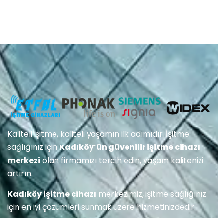
Kaliteli işitme, kaliteli yaşamın ilk adımıdır. İşitme
sağlığınız için
Kadıköy’ün güvenilir işitme cihazı
merkezi
olan firmamızı tercih edin, yaşam kalitenizi
artırın.
Kadıköy işitme cihazı
merkezimiz, işitme sağlığınız
için en iyi çözümleri sunmak üzere hizmetinizdedir.